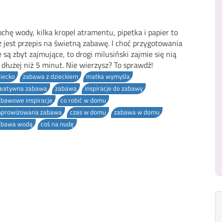
ochę wody, kilka kropel atramentu, pipetka i papier to
ż jest przepis na świetną zabawę. I choć przygotowania
e są zbyt zajmujące, to drogi milusiński zajmie się nią
 dłużej niż 5 minut. Nie wierzysz? To sprawdź!
iecko
zabawa z dzieckiem
matka wymyśla
reatywna zabawa
zabawa
inspiracje do zabawy
abawowe inspiracje
co robić w domu
mprowizowana zabawa
czas w domu
zabawa w domu
abawa wodą
coś na nudę