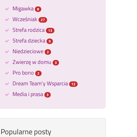
Migawka
8
Wcześniak
27
Strefa rodzica
13
Strefa dziecka
9
Niedzieciowe
2
Zwierzę w domu
3
Pro bono
2
Dream Team'y Wsparcia
12
Media i prasa
3
Popularne posty