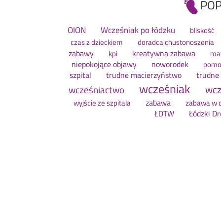
POP
OION
Wcześniak po łódzku
bliskość
czas z dzieckiem
doradca chustonoszenia
zabawy
kreatywna zabawa
kpi
ma
niepokojące objawy
noworodek
pomo
szpital
trudne macierzyństwo
trudne
wcześniak
wcz
wcześniactwo
zabawa
wyjście ze szpitala
zabawa w 
ŁDTW
Łódzki D