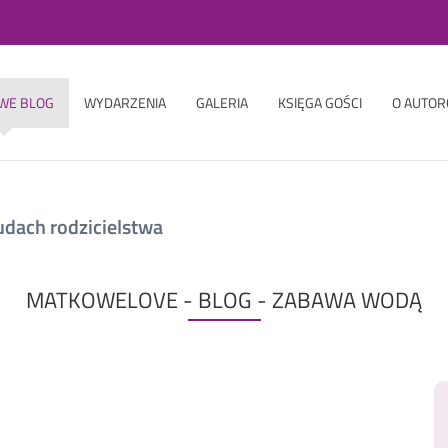
WE BLOG
WYDARZENIA
GALERIA
KSIĘGA GOŚCI
O AUTOR
udach rodzicielstwa
MATKOWELOVE - BLOG - ZABAWA WODĄ