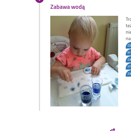
Zabawa wodą
Tr
te
ni
na
dz
k
z
i
z