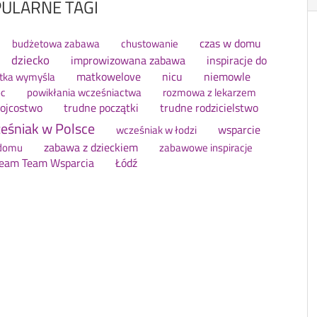
ULARNE TAGI
czas w domu
budżetowa zabawa
chustowanie
dziecko
improwizowana zabawa
inspiracje do
matkowelove
nicu
niemowle
tka wymyśla
c
powikłania wcześniactwa
rozmowa z lekarzem
 ojcostwo
trudne początki
trudne rodzicielstwo
eśniak w Polsce
wsparcie
wcześniak w łodzi
zabawa z dzieckiem
domu
zabawowe inspiracje
ream Team Wsparcia
Łódź