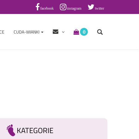
facebook
instagram
twitter
0
CE
CUDA-WIANKI
KATEGORIE