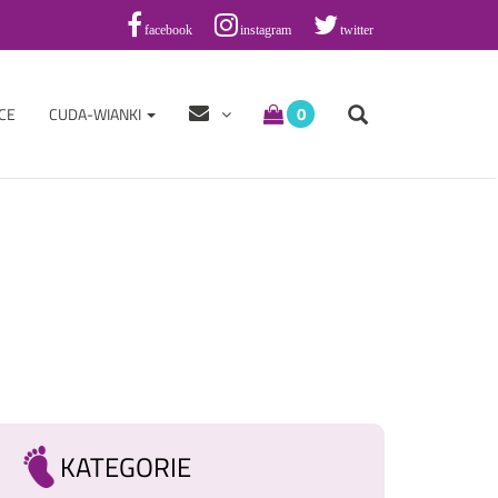
facebook
instagram
twitter
0
CE
CUDA-WIANKI
KATEGORIE