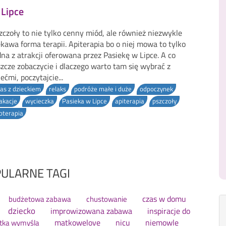
 Lipce
zczoły to nie tylko cenny miód, ale również niezwykle
ekawa forma terapii. Apiterapia bo o niej mowa to tylko
dna z atrakcji oferowana przez Pasiekę w Lipce. A co
szcze zobaczycie i dlaczego warto tam się wybrać z
iećmi, poczytajcie...
as z dzieckiem
relaks
podróże małe i duże
odpoczynek
akacje
wycieczka
Pasieka w Lipce
apiterapia
pszczoły
oterapia
ULARNE TAGI
czas w domu
budżetowa zabawa
chustowanie
dziecko
improwizowana zabawa
inspiracje do
matkowelove
nicu
niemowle
tka wymyśla