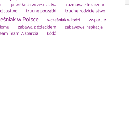
c
powikłania wcześniactwa
rozmowa z lekarzem
 ojcostwo
trudne początki
trudne rodzicielstwo
eśniak w Polsce
wsparcie
wcześniak w łodzi
zabawa z dzieckiem
domu
zabawowe inspiracje
ream Team Wsparcia
Łódź