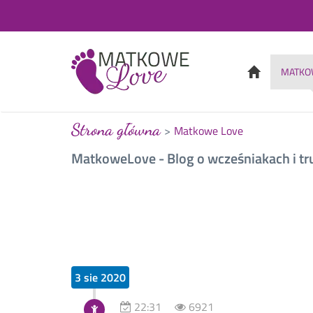
MATKO
Strona główna
Matkowe Love
MatkoweLove - Blog o wcześniakach i tr
3 sie 2020
22:31
6921