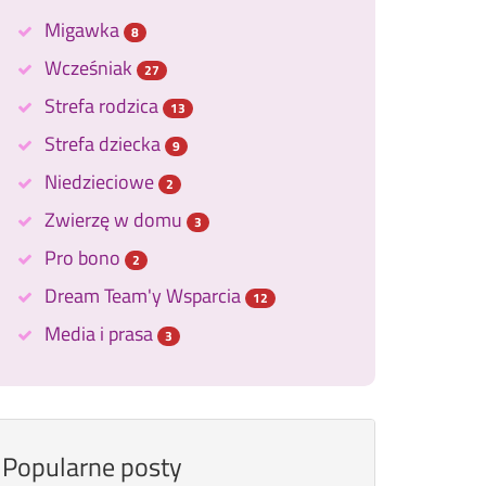
Migawka
8
Wcześniak
27
Strefa rodzica
13
Strefa dziecka
9
Niedzieciowe
2
Zwierzę w domu
3
Pro bono
2
Dream Team'y Wsparcia
12
Media i prasa
3
Popularne posty