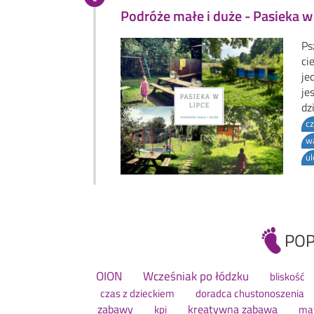
Podróże małe i duże - Pasieka w
Ps
ci
je
je
dz
cz
w
ul
POP
OION
Wcześniak po łódzku
bliskość
czas z dzieckiem
doradca chustonoszenia
zabawy
kreatywna zabawa
kpi
ma